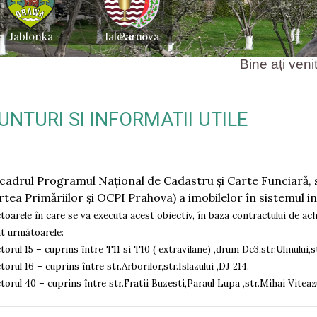
Bine ați venit pe site-u
UNTURI SI INFORMATII UTILE
 cadrul Programul Naţional de Cadastru şi Carte Funciară
rtea Primăriilor și OCPI Prahova) a imobilelor în sistemul i
toarele în care se va executa acest obiectiv, în baza contractului de ac
t următoarele:
torul 15 – cuprins între T11 si T10 ( extravilane) ,drum Dc3,str.Ulmului,st
torul 16 – cuprins între str.Arborilor,str.Islazului ,DJ 214.
torul 40 – cuprins între str.Fratii Buzesti,Paraul Lupa ,str.Mihai Vitea