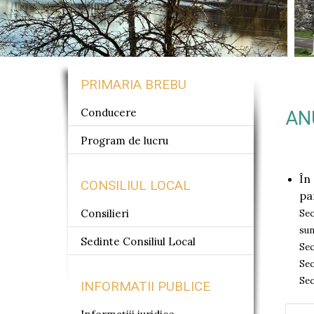
Jablonka
Ialoveni
Parcova
PRIMARIA BREBU
Conducere
AN
Program de lucru
În
CONSILIUL LOCAL
pa
Consilieri
Sec
sun
Sedinte Consiliul Local
Sec
Sec
Sec
INFORMATII PUBLICE