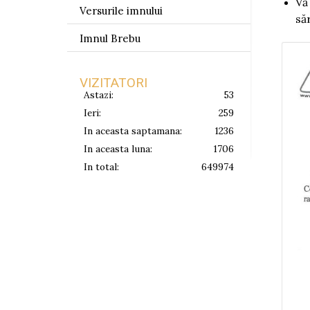
Vă
Versurile imnului
să
Imnul Brebu
VIZITATORI
Astazi:
53
Ieri:
259
In aceasta saptamana:
1236
In aceasta luna:
1706
In total:
649974