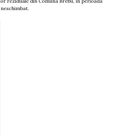
lor reziduale din Comuna Brebu, în perioada
e neschimbat.