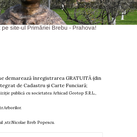
l Primăriei Brebu - Prahova!
, se demarează înregistrarea GRATUITĂ (din
ntegrat de Cadastru şi Carte Funciară;
hiziție publică cu societatea Arhicad Geotop S.R.L.,
r.Arborilor.
zul ,str.Nicolae Breb Popescu.