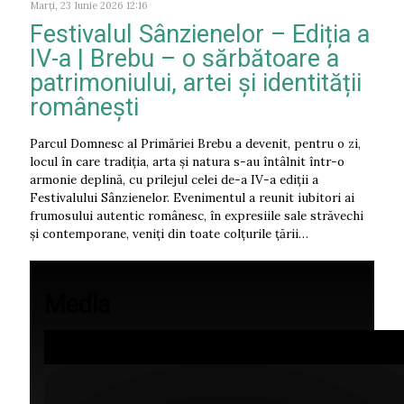
Marți, 23 Iunie 2026 12:16
Festivalul Sânzienelor – Ediția a
IV-a | Brebu – o sărbătoare a
patrimoniului, artei și identității
românești
Parcul Domnesc al Primăriei Brebu a devenit, pentru o zi,
locul în care tradiția, arta și natura s-au întâlnit într-o
armonie deplină, cu prilejul celei de-a IV-a ediții a
Festivalului Sânzienelor. Evenimentul a reunit iubitori ai
frumosului autentic românesc, în expresiile sale străvechi
și contemporane, veniți din toate colțurile țării…
Media