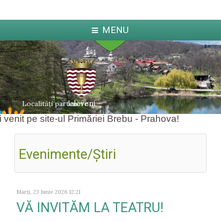
MENU
Ialoveni
Localități partenere
venit pe site-ul Primăriei Brebu - Prahova!
Evenimente/Ştiri
ka
Jabl
arcova
Marți, 23 Iunie 2026 12:21
VĂ INVITĂM LA TEATRU!