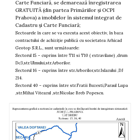
Carte Funciară, se demarează înregistrarea
GRATUITĂ (din partea Primăriilor și OCPI
Prahova) a imobilelor în sistemul integrat de
Cadastru şi Carte Funciară;
Sectoarele în care se va executa acest obiectiv, în baza
contractului de achiziție publică cu societatea Arhicad
Geotop S.R.L., sunt următoarele:
Sectorul 15 – cuprins între T11 si T10 ( extravilane) ,drum
Dc3,str.Ulmului,str.Arborilor.
Sectorul 16 – cuprins între str.Arborilor,str.Islazului ,DJ
214.
Sectorul 40 – cuprins între str.Fratii Buzesti,Paraul Lupa
,str.Mihai Viteazul ,str.Nicolae Breb Popescu.