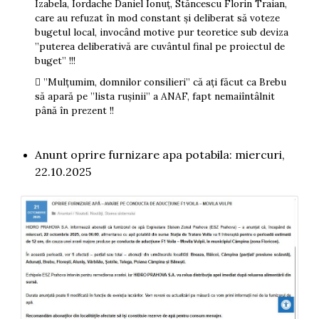
Izabela, Iordache Daniel Ionuț, Stăncescu Florin Traian,
care au refuzat în mod constant și deliberat să voteze
bugetul local, invocând motive pur teoretice sub deviza
”puterea deliberativă are cuvântul final pe proiectul de
buget” !!!
 ”Mulțumim, domnilor consilieri” că ați făcut ca Brebu
să apară pe ”lista rușinii” a ANAF, fapt nemaiîntâlnit
până în prezent !!
Anunt oprire furnizare apa potabila: miercuri,
22.10.2025