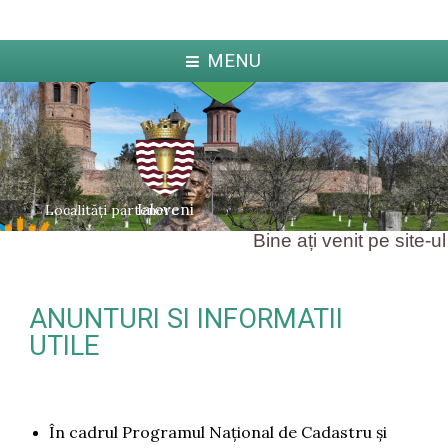
MENU
Ialoveni
Localități partenere
Bine ați venit pe site-ul P
ANUNTURI SI INFORMATII
ka
Jabl
arcova
UTILE
În cadrul Programul Naţional de Cadastru şi