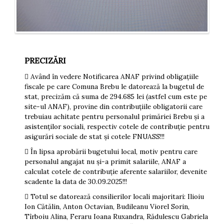
PRECIZĂRI
 Având în vedere Notificarea ANAF privind obligațiile
fiscale pe care Comuna Brebu le datorează la bugetul de
stat, precizăm că suma de 294.685 lei (astfel cum este pe
site-ul ANAF), provine din contribuțiile obligatorii care
trebuiau achitate pentru personalul primăriei Brebu și a
asistenților sociali, respectiv cotele de contribuție pentru
asigurări sociale de stat și cotele FNUASS!!!
 În lipsa aprobării bugetului local, motiv pentru care
personalul angajat nu și-a primit salariile, ANAF a
calculat cotele de contribuție aferente salariilor, devenite
scadente la data de 30.09.2025!!!
 Totul se datorează consilierilor locali majoritari: Ilioiu
Ion Cătălin, Anton Octavian, Budileanu Viorel Sorin,
Tîrboiu Alina, Feraru Ioana Ruxandra, Rădulescu Gabriela