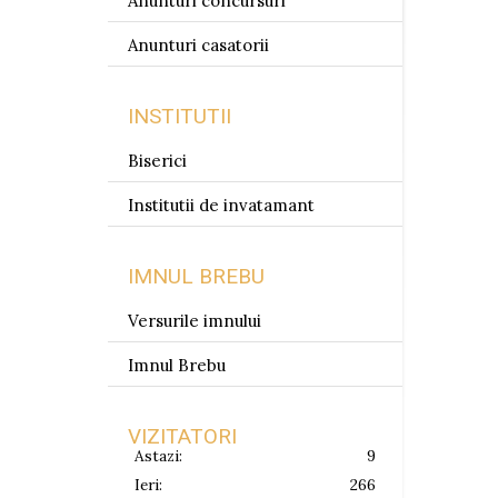
Anunturi concursuri
Anunturi casatorii
INSTITUTII
Biserici
Institutii de invatamant
IMNUL BREBU
Versurile imnului
Imnul Brebu
VIZITATORI
Astazi:
9
Ieri:
266