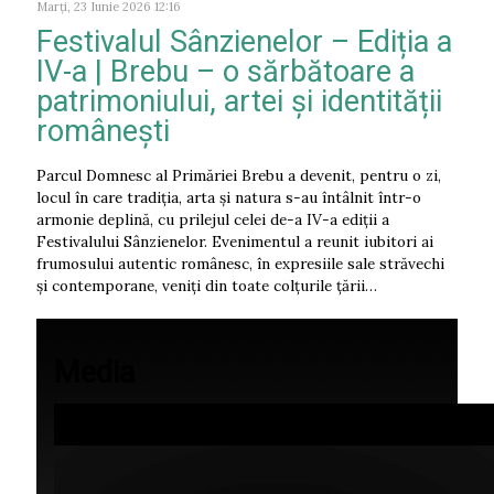
Marți, 23 Iunie 2026 12:16
Festivalul Sânzienelor – Ediția a
IV-a | Brebu – o sărbătoare a
patrimoniului, artei și identității
românești
Parcul Domnesc al Primăriei Brebu a devenit, pentru o zi,
locul în care tradiția, arta și natura s-au întâlnit într-o
armonie deplină, cu prilejul celei de-a IV-a ediții a
Festivalului Sânzienelor. Evenimentul a reunit iubitori ai
frumosului autentic românesc, în expresiile sale străvechi
și contemporane, veniți din toate colțurile țării…
Media