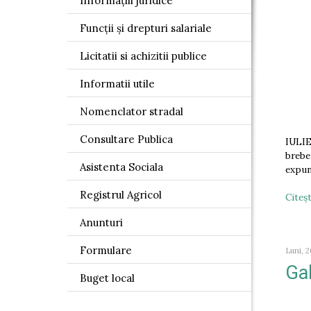
Informațiii juridice
Funcții și drepturi salariale
Licitatii si achizitii publice
Informatii utile
Nomenclator stradal
Consultare Publica
IULIE
brebe
Asistenta Sociala
expun
Registrul Agricol
Citeşt
Anunturi
Formulare
Luni, 2
Gal
Buget local