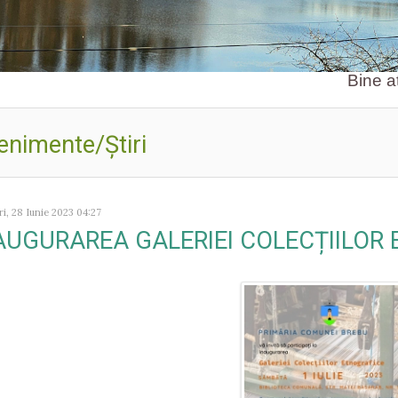
Bine ați venit 
enimente/Ştiri
i, 28 Iunie 2023 04:27
AUGURAREA GALERIEI COLECȚIILOR