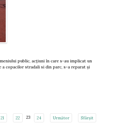
meniului public, acțiuni în care s-au implicat un
a copacilor stradali si din parc, s-a reparat și
23
21
22
24
Următor
Sfârșit