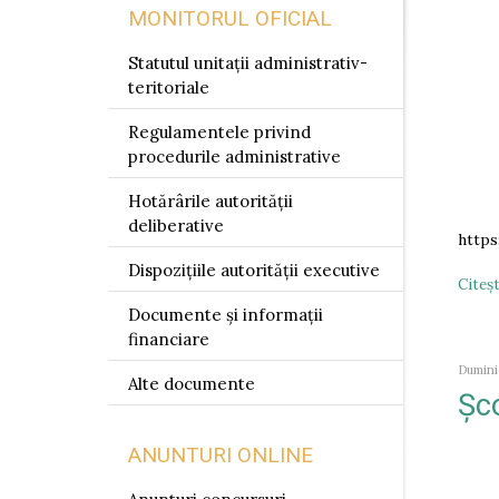
MONITORUL OFICIAL
Statutul unitații administrativ-
teritoriale
Regulamentele privind
procedurile administrative
Hotărârile autorității
deliberative
https
Dispozițiile autorității executive
Citeşt
Documente și informații
financiare
Dumini
Alte documente
Șco
ANUNTURI ONLINE