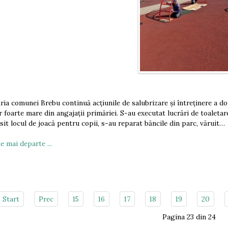
ria comunei Brebu continuă acțiunile de salubrizare și întreținere a do
 foarte mare din angajații primăriei. S-au executat lucrări de toaletare 
sit locul de joacă pentru copii, s-au reparat băncile din parc, văruit…
e mai departe ...
Start
Prec
15
16
17
18
19
20
Pagina 23 din 24