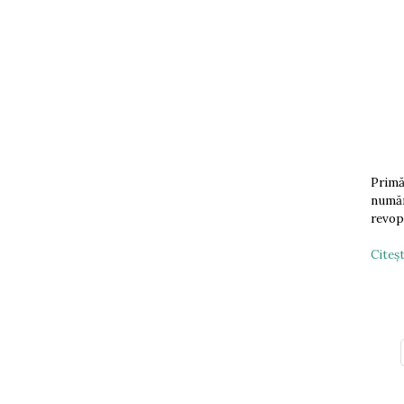
Primă
număr
revop
Citeşt