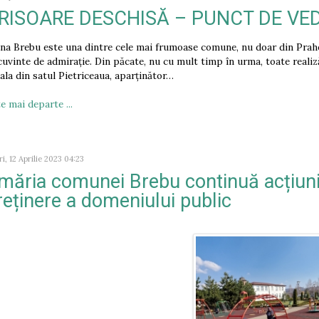
RISOARE DESCHISĂ – PUNCT DE VE
a Brebu este una dintre cele mai frumoase comune, nu doar din Prahova,
cuvinte de admirație. Din păcate, nu cu mult timp în urma, toate realiză
oala din satul Pietriceaua, aparținător…
e mai departe ...
i, 12 Aprilie 2023 04:23
măria comunei Brebu continuă acțiunil
reținere a domeniului public