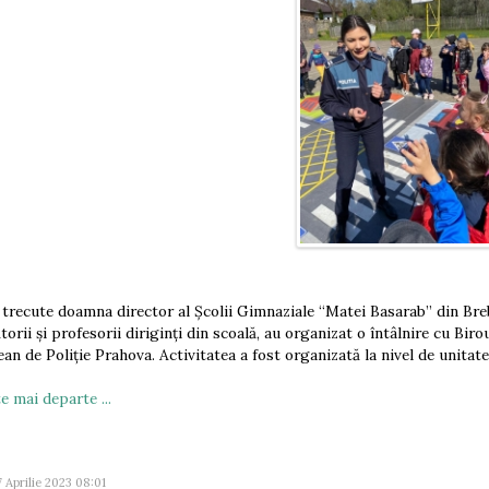
e trecute doamna director al Școlii Gimnaziale “Matei Basarab” din Breb
torii și profesorii diriginți din scoală, au organizat o întâlnire cu Bi
ean de Poliție Prahova. Activitatea a fost organizată la nivel de unitat
e mai departe ...
7 Aprilie 2023 08:01