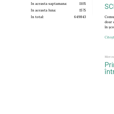
In aceasta saptamana:
1105
SC
In aceasta luna:
1575
Comun
In total:
649843
doar 
în șc
Citeşt
Miercur
Pri
înt