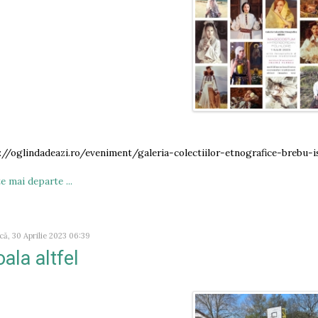
://oglindadeazi.ro/eveniment/galeria-colectiilor-etnografice-brebu-is
e mai departe ...
că, 30 Aprilie 2023 06:39
ala altfel