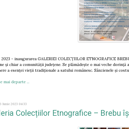
 2023 - inaugurarea GALERIEI COLECȚIILOR ETNOGRAFICE BREBU est
ne și chiar a comunității județene. Se plămădește o mai veche dorință 
ere a esenței vieții tradiționale a satului românesc. Sânzienele și cost
e mai departe ...
6 Iunie 2023 04:33
eria Colecțiilor Etnografice – Brebu își