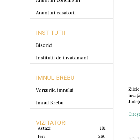
Anunturi concursuri
Anunturi casatorii
INSTITUTII
Biserici
Institutii de invatamant
IMNUL BREBU
Zilel
Versurile imnului
învăță
Județ
Imnul Brebu
Citeşt
VIZITATORI
Astazi:
181
Ieri:
266
Luni, 1