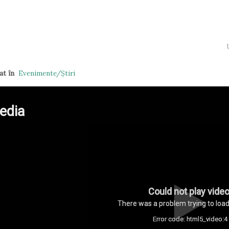
at în
Evenimente/Ştiri
edia
Could not play video
There was a problem trying to load
Error code: html5_video:4