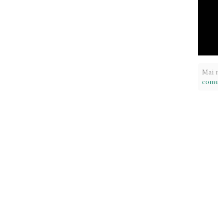
Mai m
comu