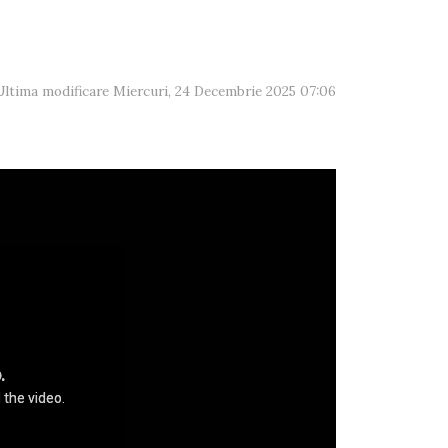
Ultima modificare Miercuri, 24 Decembrie 2025 07:06
.
 the video.