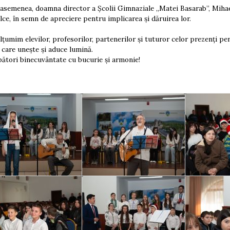
menea, doamna director a Școlii Gimnaziale „Matei Basarab”, Mihaela S
lce, în semn de apreciere pentru implicarea și dăruirea lor.
im elevilor, profesorilor, partenerilor și tuturor celor prezenți pe
, care unește și aduce lumină.
ori binecuvântate cu bucurie și armonie!