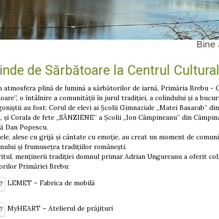
Bine ați venit 
inde de Sărbătoare la Centrul Cultura
osfera plină de lumină a sărbătorilor de iarnă, Primăria Brebu - Ce
oare”, o întâlnire a comunității în jurul tradiției, a colindului și a bucur
oniștii au fost: Corul de elevi ai Școlii Gimnaziale „Matei Basarab” d
, și Corala de fete „SÂNZIENE” a Școlii „Ion Câmpineanu” din Câmpina,
ă Dan Popescu.
ele, alese cu grijă și cântate cu emoție, au creat un moment de comuni
nului și frumusețea tradițiilor românești.
ritul. menținerii tradiției domnul primar Adrian Ungureanu a oferit col
rilor Primăriei Brebu:
LEMET – Fabrica de mobilă
MyHEART – Atelierul de prăjituri