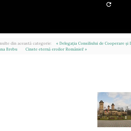
ulte din această categorie:
« Delegația Consiliului de Cooperare și
na Brebu
Cinste eternă eroilor României! »