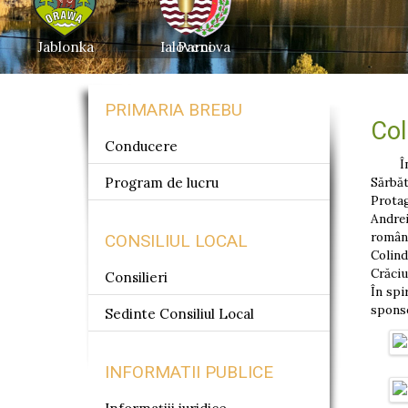
Jablonka
Ialoveni
Parcova
PRIMARIA BREBU
Col
Conducere
În atm
Program de lucru
Sărbăt
Protag
Andrei
român
CONSILIUL LOCAL
Colind
Crăciu
Consilieri
În spi
sponso
Sedinte Consiliul Local
INFORMATII PUBLICE