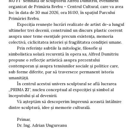
NU FI” semnată de sculptorul Alfred Dumitriu, eveniment
organizat de Primăria Brebu – Centrul Cultural, care va avea
loc în data de 30 mai 2026, ora 16:00, în spațiul Parcului
Primăriei Brebu.
Expoziția reunește lucrări realizate de artist de-a lungul
ultimelor trei decenii, construind un discurs plastic coerent
asupra unor teme esențiale precum existența, memoria
colectivă, ciclicitatea istoriei și fragilitatea condiției umane.
Prin referințe subtile la mitologie, filosofie și
simbolistica solară recurentă în opera sa, Alfred Dumitriu
propune o reflecție artistică asupra prezentului
contemporan și asupra tensiunilor sociale și politice care,
sub forme diferite, par să traverseze permanent istoria
umanității.
În centrul acestui univers sculptural se află lucrarea
„PRIMA ZI”, nucleu conceptual al expoziției și simbol al
începutului și al devenirii.
Vă așteptăm să descoperim împreună această întâlnire
dintre sculptură, idee și memorie culturală.
Primar,
Dr. Ing. Adrian Ungureanu