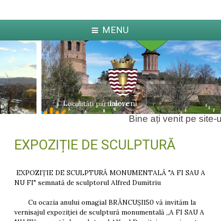
MENU
Ialoveni
Localități partenere
Bine ați venit pe site-u
EXPOZIȚIE DE SCULPTURĂ
ka
Jabl
arcova
EXPOZIȚIE DE SCULPTURĂ MONUMENTALĂ "A FI SAU A
NU FI" semnată de sculptorul Alfred Dumitriu
Cu ocazia anului omagial BRÂNCUȘI150 vă invităm la
vernisajul expoziției de sculptură monumentală „A FI SAU A