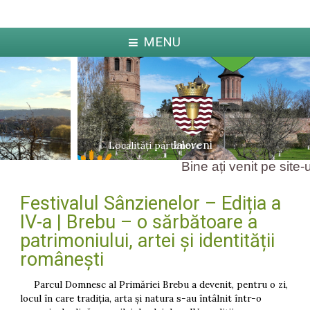
MENU
Ialoveni
Localități partenere
Bine ați venit pe site-u
Festivalul Sânzienelor – Ediția a
ka
Jabl
arcova
IV-a | Brebu – o sărbătoare a
patrimoniului, artei și identității
românești
Parcul Domnesc al Primăriei Brebu a devenit, pentru o zi,
locul în care tradiția, arta și natura s-au întâlnit într-o