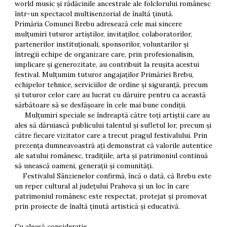
world music și rădăcinile ancestrale ale folclorului românesc
într-un spectacol multisenzorial de înaltă ținută.
Primăria Comunei Brebu adresează cele mai sincere
mulțumiri tuturor artiștilor, invitaților, colaboratorilor,
partenerilor instituționali, sponsorilor, voluntarilor și
întregii echipe de organizare care, prin profesionalism,
implicare și generozitate, au contribuit la reușita acestui
festival. Mulțumim tuturor angajaților Primăriei Brebu,
echipelor tehnice, serviciilor de ordine și siguranță, precum
și tuturor celor care au lucrat cu dăruire pentru ca această
sărbătoare să se desfășoare în cele mai bune condiții.
Mulțumiri speciale se îndreaptă către toți artiștii care au
ales să dăruiască publicului talentul și sufletul lor, precum și
către fiecare vizitator care a trecut pragul festivalului. Prin
prezența dumneavoastră ați demonstrat că valorile autentice
ale satului românesc, tradițiile, arta și patrimoniul continuă
să unească oameni, generații și comunități.
Festivalul Sânzienelor confirmă, încă o dată, că Brebu este
un reper cultural al județului Prahova și un loc în care
patrimoniul românesc este respectat, protejat și promovat
prin proiecte de înaltă ținută artistică și educativă.
Cu aleasă considerație,