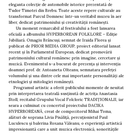
eleganta colecție de automobile istorice prezentată de
Tudor Timotei din Brebu. Toate aceste repere culturale au
transformat Parcul Domnesc într-un veritabil muzeu în aer
liber, dedicat patrimoniului și creativității românești.
Un moment remarcabil al festivalului a fost lansarea
oficială a albumului HYPERBOREAN FOLKLORE – Ediție
Jubiliară. Omagiu Brâncuși, semnat de Iraida Florea și
publicat de PRIOR MEDIA GROUP, proiect editorial lansat
recent și în Parlamentul European, dedicat promovării
patrimoniului cultural românesc prin imagine, cercetare și
muzică. Evenimentul s-a bucurat de prezența și intervenția
doamnei prof. dr. Antoaneta Olteanu, semnatara prefeței
volumului și una dintre cele mai importante personalități ale
etnologiei și mitologiei românești.
Programul artistic a oferit publicului momente de neuitat
prin interpretarea teatrală susținută de actrița Anastasia
Stoll, recitalul Grupului Vocal Folcloric TRADIȚIONALII, iar
seara a culminat cu concertul proiectului DACIKA
HYPERBOREANĂ, creat de compozitorul Mihai Toma,
alături de soprana Livia Pisăliță, percuționistul Paul
Luculescu și balerina Roxana Văleanu, o experiență artistică
impresionantă care a unit muzica electronică, sonoritățile