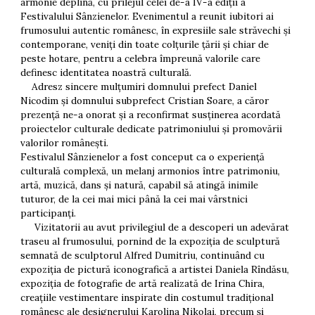
armonie deplină, cu prilejul celei de-a IV-a ediții a
Festivalului Sânzienelor. Evenimentul a reunit iubitori ai
frumosului autentic românesc, în expresiile sale străvechi și
contemporane, veniți din toate colțurile țării și chiar de
peste hotare, pentru a celebra împreună valorile care
definesc identitatea noastră culturală.
Adresz sincere mulțumiri domnului prefect Daniel
Nicodim și domnului subprefect Cristian Soare, a căror
prezență ne-a onorat și a reconfirmat susținerea acordată
proiectelor culturale dedicate patrimoniului și promovării
valorilor românești.
Festivalul Sânzienelor a fost conceput ca o experiență
culturală complexă, un melanj armonios între patrimoniu,
artă, muzică, dans și natură, capabil să atingă inimile
tuturor, de la cei mai mici până la cei mai vârstnici
participanți.
Vizitatorii au avut privilegiul de a descoperi un adevărat
traseu al frumosului, pornind de la expoziția de sculptură
semnată de sculptorul Alfred Dumitriu, continuând cu
expoziția de pictură iconografică a artistei Daniela Rîndăsu,
expoziția de fotografie de artă realizată de Irina Chira,
creațiile vestimentare inspirate din costumul tradițional
românesc ale designerului Karolina Nikolai, precum și