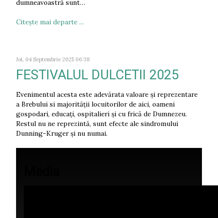
dumneavoastră sunt…
Citeşte mai departe ...
Joi, 04 Septembrie 2025 06:38
FESTIVALUL DULCETII 2025
Evenimentul acesta este adevărata valoare și reprezentare
a Brebului si majorității locuitorilor de aici, oameni
gospodari, educați, ospitalieri și cu frică de Dumnezeu.
Restul nu ne reprezintă, sunt efecte ale sindromului
Dunning-Kruger și nu numai.
Media