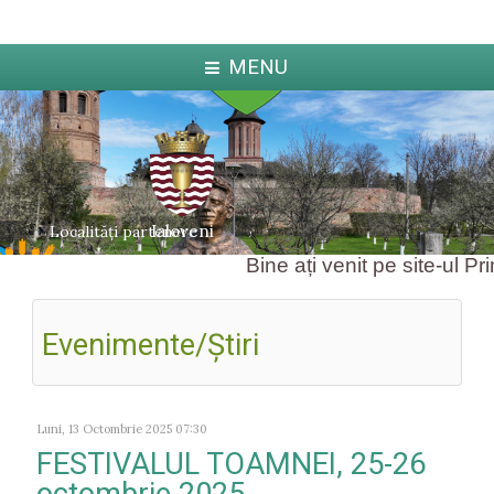
MENU
Ialoveni
Localități partenere
Bine ați venit pe site-ul Prim
Evenimente/Ştiri
ka
Jabl
arcova
Luni, 13 Octombrie 2025 07:30
FESTIVALUL TOAMNEI, 25-26