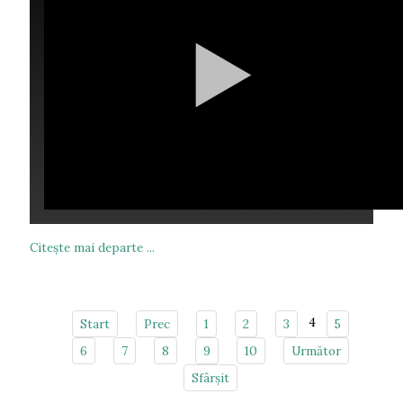
Citeşte mai departe ...
4
Start
Prec
1
2
3
5
6
7
8
9
10
Următor
Sfârșit