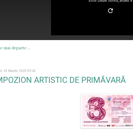
Error code: html5_video:4
e mai departe ...
i, 19 Martie 2025 09:42
MPOZION ARTISTIC DE PRIMĂVARĂ