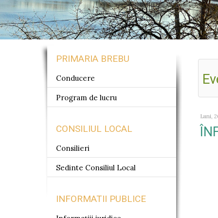
Jablonka
Ialoveni
Parcova
PRIMARIA BREBU
Ev
Conducere
Program de lucru
Luni, 2
CONSILIUL LOCAL
ÎN
Consilieri
Sedinte Consiliul Local
INFORMATII PUBLICE