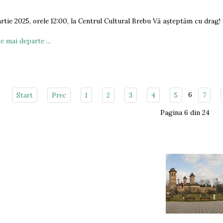
rtie 2025, orele 12:00, la Centrul Cultural Brebu Vă așteptăm cu drag!
e mai departe ...
6
Start
Prec
1
2
3
4
5
7
Pagina 6 din 24