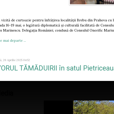
 vizită de curtoazie pentru înfrățirea localității Brebu din Prahova cu 
ada 16-19 mai, o legătură diplomatică și culturală facilitată de Consul
s Marinescu. Delegația României, condusă de Consulul Onorific Mariu
e mai departe ...
, 26 Aprilie 2025 04:52
VORUL TĂMĂDUIRII în satul Pietricea
edia