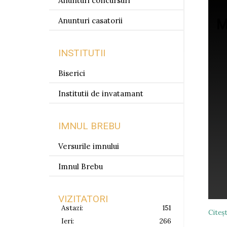
Anunturi concursuri
Anunturi casatorii
M
INSTITUTII
Biserici
Institutii de invatamant
IMNUL BREBU
Versurile imnului
Imnul Brebu
VIZITATORI
Astazi:
151
Citeşt
Ieri:
266