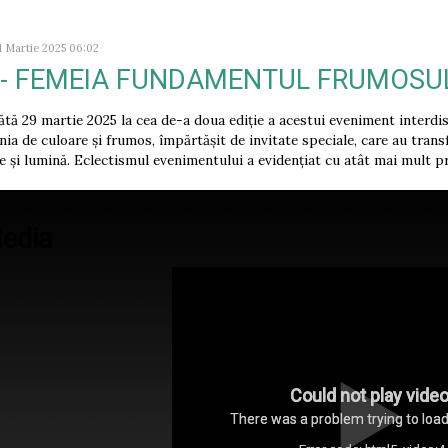
1 Martie 2025 06:02
 - FEMEIA FUNDAMENTUL FRUMOSU
tă 29 martie 2025 la cea de-a doua ediție a acestui eveniment interdis
nia de culoare și frumos, împărtășit de invitate speciale, care au tran
e și lumină. Eclectismul evenimentului a evidențiat cu atât mai mult p
edia
Could not play video
There was a problem trying to load