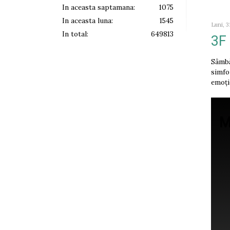
In aceasta saptamana:
1075
In aceasta luna:
1545
Luni, 3
In total:
649813
3F
Sâmbă
simfo
emoți
M