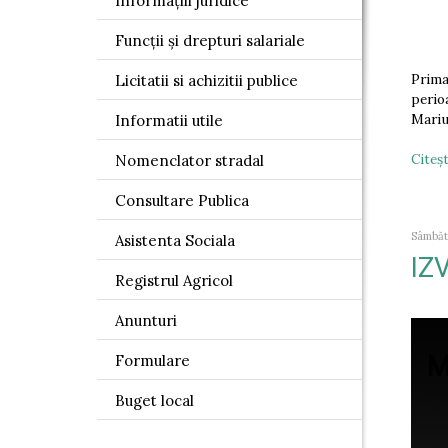
Informațiii juridice
Funcții și drepturi salariale
Prima
Licitatii si achizitii publice
perio
Mariu
Informatii utile
Citeşt
Nomenclator stradal
Consultare Publica
Sâmbătă
Asistenta Sociala
IZ
Registrul Agricol
Anunturi
Formulare
M
Buget local