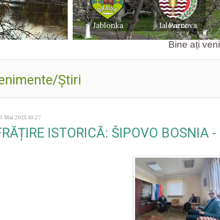
Bine ați venit pe site
enimente/Ştiri
6 Mai 2025 10:27
FRĂȚIRE ISTORICĂ: ŠIPOVO BOSNIA -