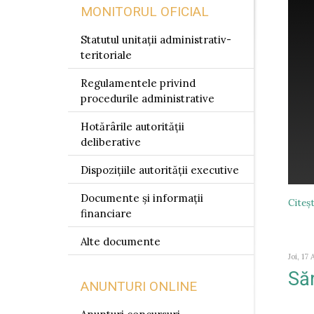
MONITORUL OFICIAL
Statutul unitații administrativ-
teritoriale
Regulamentele privind
procedurile administrative
Hotărârile autorității
deliberative
Dispozițiile autorității executive
Documente și informații
Citeşt
financiare
Alte documente
Joi, 17
Săr
ANUNTURI ONLINE