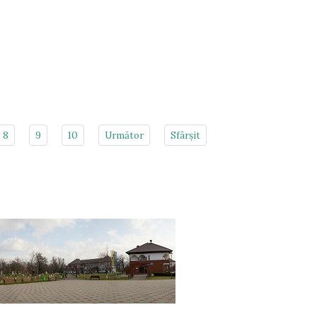
8
9
10
Următor
Sfârșit