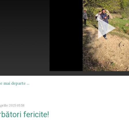
e mai departe ...
 Aprilie 2025 05:58
bători fericite!