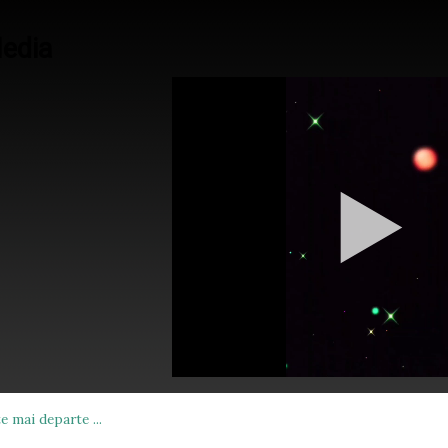
edia
e mai departe ...