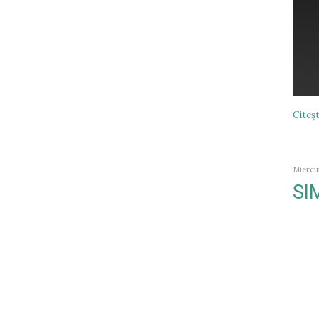
Citeşt
Miercur
SI