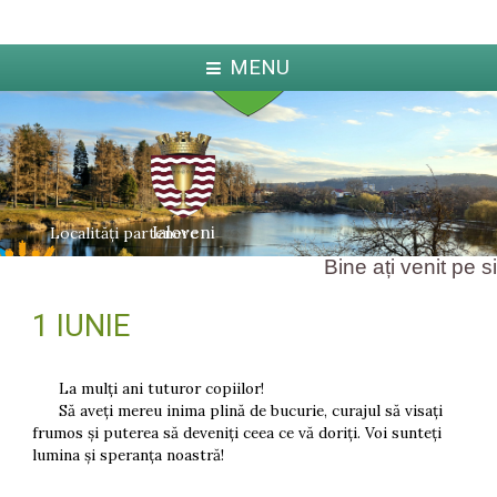
MENU
Ialoveni
Localități partenere
Bine ați venit pe sit
1 IUNIE
ka
Jabl
arcova
La mulți ani tuturor copiilor!
Să aveți mereu inima plină de bucurie, curajul să visați
frumos și puterea să deveniți ceea ce vă doriți. Voi sunteți
lumina și speranța noastră!